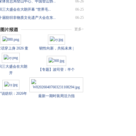
家体育总局登山中心、中国登山协...
06-26
三大盛会在大朗开幕 “世界毛...
06-25
十届纺织非物质文化遗产大会在东...
06-25
更多>
话穿上身 2026 童
韧性向新，共拓未来 |
织三大盛会在大朗
【专题】波司登：半个
开
数”说纺织：2026年
最新一期时装周活力指