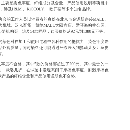
，主要是染色牢度、纤维成分及含量、产品使用说明等项目未
涉及H&M 、KiCCOLY、 欧开蒂等多个知名品牌。
的工作人员以消费者的身份在北京市金源新燕莎MALL、
大悦城、汉光百货、凯德MALL太阳宫店、爱琴海购物公园、
机购买，涉及54款样品，购买价格从92元到1380元不等。
颜色对在加工和使用过程中各种作用的抵抗力。染色牢度差
品外观质量，同时染料还可能通过汗液浸入到婴幼儿及儿童皮
害。
度不合格，其中5款的价格都超过了200元。其中最贵的一
LY的一款婴儿裤，在试验中发现其耐干摩擦色牢度、耐湿摩擦色
款产品的纤维含量和产品使用说明也不合格。