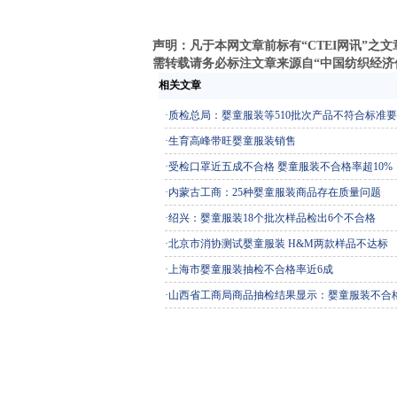
声明：凡于本网文章前标有“CTEI网讯”
需转载请务必标注文章来源自“中国纺织经济信息网
相关文章
·
质检总局：婴童服装等510批次产品不符合标准
·
生育高峰带旺婴童服装销售
·
受检口罩近五成不合格 婴童服装不合格率超10%
·
内蒙古工商：25种婴童服装商品存在质量问题
·
绍兴：婴童服装18个批次样品检出6个不合格
·
北京市消协测试婴童服装 H&M两款样品不达标
·
上海市婴童服装抽检不合格率近6成
·
山西省工商局商品抽检结果显示：婴童服装不合格