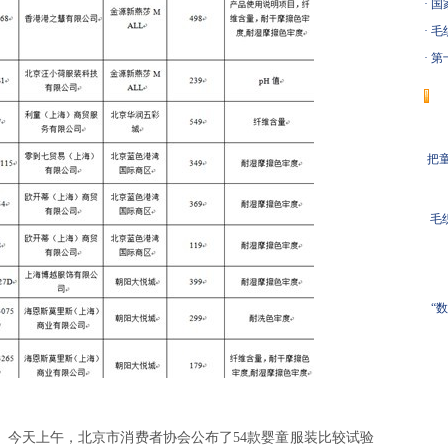
·
国
·
毛织
·
第
把童
毛
“
天上午，北京市消费者协会公布了54款婴童服装比较试验