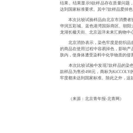
结果。结果显示9款样品存在质量问题
达到国家标准要求。其中7款样品爱掉色，
本次比较试验样品由北京市消费者协会
华润五彩城、蓝色港湾国际商区、朝阳
龙湖长楹天街、北京远洋未来汇购物中心随
北京消协表示，染色牢度是纺织品的
的商品在使用过程中容易掉色，影响产
肤内，使身体遭受染料中化学物质的侵
本次比较试验中发现7款样品的染色牢
款样品为售价498元，商标为KiCCO
牢度都未达到国家标准。除此之外，这
（来源：北京青年报-北青网）