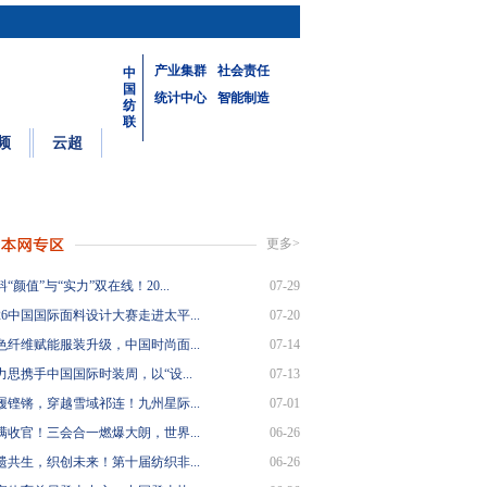
产业集群
社会责任
中
国
统计中心
智能制造
纺
联
频
云超
更多>
“颜值”与“实力”双在线！20...
07-29
26中国国际面料设计大赛走进太平...
07-20
色纤维赋能服装升级，中国时尚面...
07-14
力思携手中国国际时装周，以“设...
07-13
履铿锵，穿越雪域祁连！九州星际...
07-01
满收官！三会合一燃爆大朗，世界...
06-26
遗共生，织创未来！第十届纺织非...
06-26