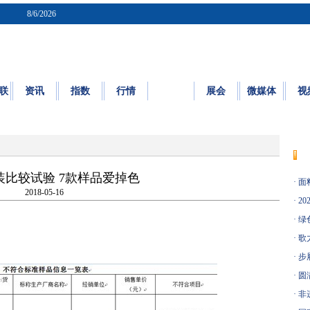
8/6/2026
联
资讯
指数
行情
质检
展会
微媒体
视
质量
|
标准
|
检测
|
认证
|
知识园地
比较试验 7款样品爱掉色
·
面料
2018-05-16
·
20
·
绿
·
歌
·
步
·
圆
·
非