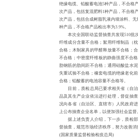
绝缘电缆、铅酸蓄电池5种产品，不合格产品
次产品，包括复混肥料1种产品，不合格产品
次产品，包括合成树脂乳液内墙涂料、无规
种产品，不合格产品检出率为3.9%。
本次全国联动监督抽查共发现510批次
纤维成分含量不合格；絮用纤维制品（枕
合格；木制家具的甲醛释放量不合格；合
不合格；中密度纤维板的静曲强度不合格
肋钢筋的肋间距不合格；通用硅酸盐水泥
失重试验不合格；橡套电缆的绝缘老化前
合格；铅酸蓄的电池容量不合格等。
目前，质检总局已要求相关省（自治区
品及其生产企业依法进行处理，督促抽查
况向各省（自治区、直辖市）人民政府进
上公布抽查企业名单，以便加强社会监督
据上述负责人介绍，下一步，质检部门
督抽查，规范市场经济秩序，努力改善消
(国家质量监督检验检疫总局)