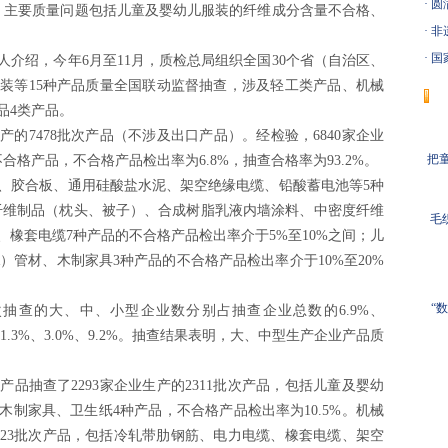
·
圆
求，主要质量问题包括儿童及婴幼儿服装的纤维成分含量不合格、
·
非
·
国
绍，今年6月至11月，质检总局组织全国30个省（自治区、
装等15种产品质量全国联动监督抽查，涉及轻工类产品、机械
品4类产品。
的7478批次产品（不涉及出口产品）。经检验，6840家企业
把童
不合格产品，不合格产品检出率为6.8%，抽查合格率为93.2%。
胶合板、通用硅酸盐水泥、架空绝缘电缆、铅酸蓄电池等5种
纤维制品（枕头、被子）、合成树脂乳液内墙涂料、中密度纤维
毛
橡套电缆7种产品的不合格产品检出率介于5%至10%之间；儿
）管材、木制家具3种产品的不合格产品检出率介于10%至20%
“
查的大、中、小型企业数分别占抽查企业总数的6.9%、
为1.3%、3.0%、9.2%。抽查结果表明，大、中型生产企业产品质
抽查了2293家企业生产的2311批次产品，包括儿童及婴幼
制家具、卫生纸4种产品，不合格产品检出率为10.5%。机械
1923批次产品，包括冷轧带肋钢筋、电力电缆、橡套电缆、架空