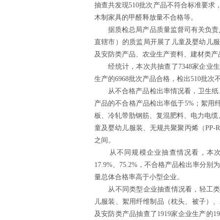
抽查共发现510批次产品不符合标准要
木制家具的甲醛释放量不合格等。
据质检总局产品质量监督司有关负责人介
直辖市）的质监局开展了儿童及婴幼儿服
及安防类产品、农业生产资料、建材类产
经统计，本次共抽查了7348家企业生产
生产的6968批次产品合格，检出510批次
从不合格产品检出率情况看，卫生纸、
产品的不合格产品检出率低于5%；絮用
板、冷轧带肋钢筋、复混肥料、电力电缆、
童及婴幼儿服装、无规共聚聚丙烯（PP-R
之间。
从不同规模企业抽查情况看，本次抽
17.9%、75.2%，不合格产品检出率分别
量总体合格率高于小型企业。
从不同类型企业抽查情况看，轻工类产品
儿服装、絮用纤维制品（枕头、被子）、木
及安防类产品抽查了1919家企业生产的