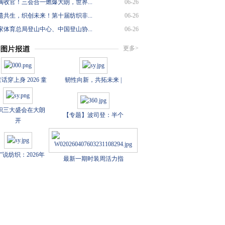
满收官！三会合一燃爆大朗，世界...
06-26
遗共生，织创未来！第十届纺织非...
06-26
家体育总局登山中心、中国登山协...
06-26
更多>
话穿上身 2026 童
韧性向新，共拓未来 |
织三大盛会在大朗
【专题】波司登：半个
开
数”说纺织：2026年
最新一期时装周活力指