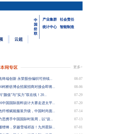
产业集群
社会责任
中
国
统计中心
智能制造
纺
联
频
云超
更多>
焦终端创新 永荣股份编织可持续...
08-07
26柯桥纺博会招展招商对接会即将...
08-06
“颜值”与“实力”双在线！20...
07-29
26中国国际面料设计大赛走进太平...
07-20
色纤维赋能服装升级，中国时尚面...
07-14
力思携手中国国际时装周，以“设...
07-13
履铿锵，穿越雪域祁连！九州星际...
07-01