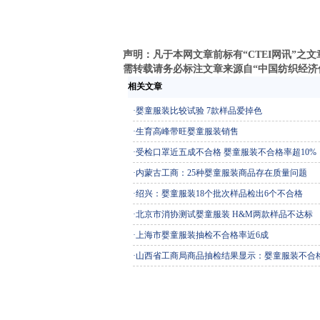
声明：凡于本网文章前标有“CTEI网讯”
需转载请务必标注文章来源自“中国纺织经济信息网
相关文章
·
婴童服装比较试验 7款样品爱掉色
·
生育高峰带旺婴童服装销售
·
受检口罩近五成不合格 婴童服装不合格率超10%
·
内蒙古工商：25种婴童服装商品存在质量问题
·
绍兴：婴童服装18个批次样品检出6个不合格
·
北京市消协测试婴童服装 H&M两款样品不达标
·
上海市婴童服装抽检不合格率近6成
·
山西省工商局商品抽检结果显示：婴童服装不合格