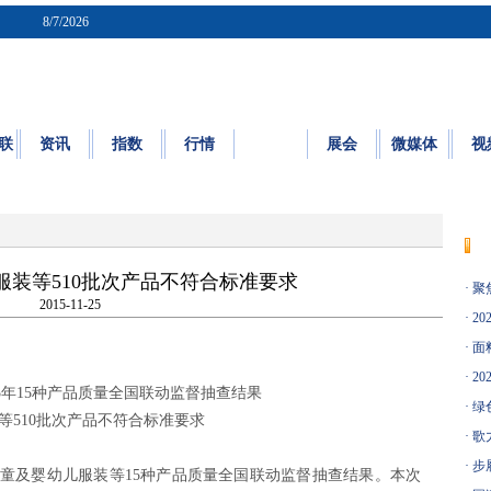
8/7/2026
联
资讯
指数
行情
质检
展会
微媒体
视
质量
|
标准
|
检测
|
认证
|
知识园地
装等510批次产品不符合标准要求
·
聚
2015-11-25
·
20
·
面料
·
20
15年15种产品质量全国联动监督抽查结果
·
绿
等510批次产品不符合标准要求
·
歌
·
步
儿童及婴幼儿服装等15种产品质量全国联动监督抽查结果。本次