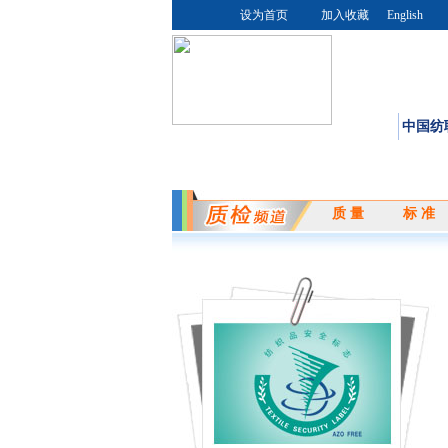
设为首页
加入收藏
English
首页
中国纺
质 量
标 准