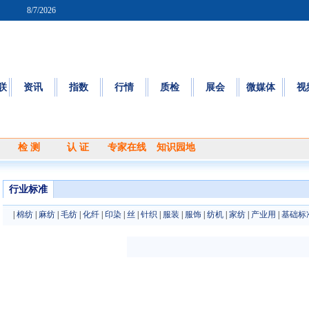
8/7/2026
联
资讯
指数
行情
质检
展会
微媒体
视
检 测
认 证
专家在线
知识园地
行业标准
|
棉纺
|
麻纺
|
毛纺
|
化纤
|
印染
|
丝
|
针织
|
服装
|
服饰
|
纺机
|
家纺
|
产业用
|
基础标