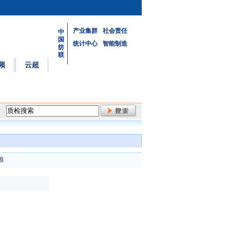
产业集群
社会责任
中
国
统计中心
智能制造
纺
联
频
云超
准