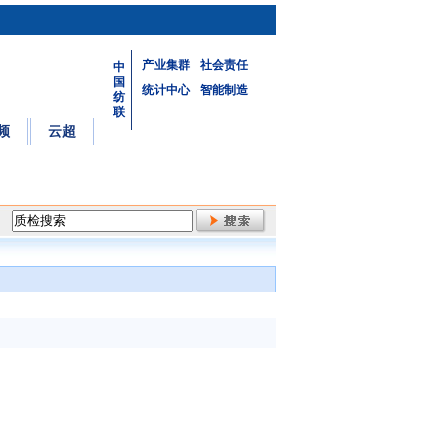
产业集群
社会责任
中
国
统计中心
智能制造
纺
联
频
云超