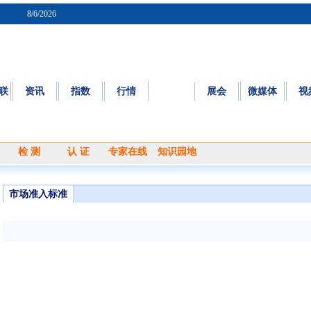
8/6/2026
联
资讯
指数
行情
质检
展会
微媒体
视
质量
|
标准
|
检测
|
认证
|
知识园地
检 测
认 证
专家在线
知识园地
市场准入标准