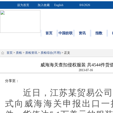
设为首页
加入收藏
English
8/6/2026
首页
中国纺联
资讯
指数
质量
|
标
首页
>
质检
>
质检资讯
>
质检综合(不用)
> 正文
威海海关查扣侵权服装 共4544件货值
2013-07-16
分享至：
近日，江苏某贸易公司
式向威海海关申报出口一批