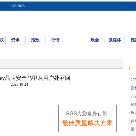
8/6/2026
联
资讯
指数
行情
质检
展会
微媒体
视
质量
|
标准
|
检测
|
认证
|
知识园地
eey品牌安全马甲从用户处召回
·
20
2023-10-24
·
面料
·
20
·
绿
·
歌
·
步
·
圆