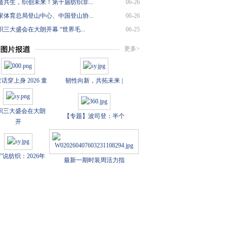
遗共生，织创未来！第十届纺织非...
06-26
家体育总局登山中心、中国登山协...
06-26
三大盛会在大朗开幕 “世界毛...
06-25
更多>
话穿上身 2026 童
韧性向新，共拓未来 |
织三大盛会在大朗
【专题】波司登：半个
开
数”说纺织：2026年
最新一期时装周活力指