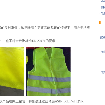
·
非
·
国
·
毛织
的反射率值，这意味着在需要高能见度的情况下，用户无法充
把童
不符合欧洲标准EN 20471的要求。
毛
“
在网上销售，特别是通过亚马逊ASIN:B0BFWHQYR