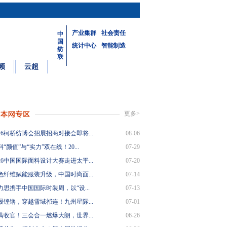
产业集群
社会责任
中
国
统计中心
智能制造
纺
联
频
云超
更多>
26柯桥纺博会招展招商对接会即将...
08-06
“颜值”与“实力”双在线！20...
07-29
26中国国际面料设计大赛走进太平...
07-20
色纤维赋能服装升级，中国时尚面...
07-14
力思携手中国国际时装周，以“设...
07-13
履铿锵，穿越雪域祁连！九州星际...
07-01
满收官！三会合一燃爆大朗，世界...
06-26