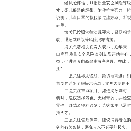
经风险评估，11批质量安全风险等级
寸，婴儿服装的绳带、附件抗拉强力，推
说明，儿童口罩的颗粒物过滤效率、断裂
志等。
海关已按照法律法规要求，督促相关跨
改、退运或销毁等风险消减措施。
海关总署相关负责人表示，近年来，针
口商品质量安全风险监测点及评估中心
益，促进跨境电商健康有序发展。在此，
注”：
一是关注标志说明。跨境电商进口消费
售页面详细了解提示信息，避免因使用不
二是关注重点项目。如选购牙刷时，建
装时，建议选择浅色、无绳带的，并检查
零件、缝隙及锐利边缘；选购家用电器时
插头等。
三是关注售后保障。建议消费者在购买
务的有关条款，避免带来不必要的损失。