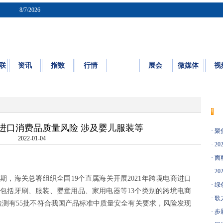
8/7/2026
联
资讯
指数
行情
质检
展会
微媒体
视
质量
|
标准
|
检测
|
认证
|
知识园地
进口消费品质量风险 涉及婴儿服装等
·
聚
2022-01-04
·
20
·
面料
·
20
，海关总署组织全国19个直属海关开展2021年跨境电商进口
·
绿
包括牙刷、服装、婴童用品、家用电器等13个类别的跨境电商
·
歌
检测有55批不符合我国产品标准中质量安全有关要求，风险发现
·
步