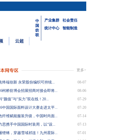
产业集群
社会责任
中
国
统计中心
智能制造
纺
联
频
云超
更多>
焦终端创新 永荣股份编织可持续...
08-07
26柯桥纺博会招展招商对接会即将...
08-06
“颜值”与“实力”双在线！20...
07-29
26中国国际面料设计大赛走进太平...
07-20
色纤维赋能服装升级，中国时尚面...
07-14
力思携手中国国际时装周，以“设...
07-13
履铿锵，穿越雪域祁连！九州星际...
07-01