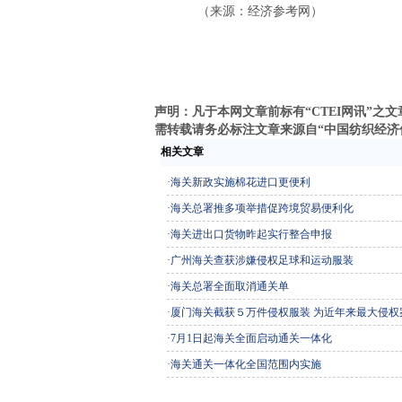
（来源：经济参考网）
声明：凡于本网文章前标有“CTEI网讯”
需转载请务必标注文章来源自“中国纺织经济信息网
相关文章
·
海关新政实施棉花进口更便利
·
海关总署推多项举措促跨境贸易便利化
·
海关进出口货物昨起实行整合申报
·
广州海关查获涉嫌侵权足球和运动服装
·
海关总署全面取消通关单
·
厦门海关截获５万件侵权服装 为近年来最大侵权
·
7月1日起海关全面启动通关一体化
·
海关通关一体化全国范围内实施