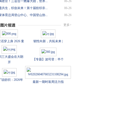
满收官！三会合一燃爆大朗，世界...
06-26
遗共生，织创未来！第十届纺织非...
06-26
家体育总局登山中心、中国登山协...
06-26
更多>
话穿上身 2026 童
韧性向新，共拓未来 |
织三大盛会在大朗
【专题】波司登：半个
开
数”说纺织：2026年
最新一期时装周活力指