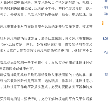
·
圆
为高风险或中高风险。主要风险项目包括牙刷的磨毛、规格尺
·
非
车的锐利边缘和尖端，玩具的小零件、塑料包装袋厚度、使用
·
国
强力、外观质量，电吹风的防触电保护、插头、电源软线、标
境电商企业对存在质量安全风险的消费品实施下架、技术整
把童
对跨境电商的快速发展，海关认真履职，设立跨境电商进出
，强化风险监测、评估、处置和结果运用，切实保护消费者权
海关提醒广大消费者通过跨境电商购买消费品时，做到“三个关
毛
品标志及说明一般不使用中文，在购买或使用前建议通过销
当等原因造成健康伤害。
“
议选择刷毛柔软且刷毛顶端及刷头形状圆润的；选购婴儿服
纽扣和装饰性附件是否牢固；选购玩具、推车时，建议注意小
，建议注意工作电压及插头型式，必要时要配备变压器和转换
跨境电商进口消费品时，充分了解跨境电商平台关于售后服