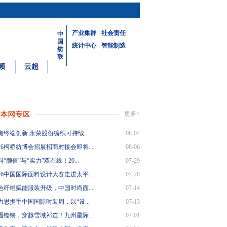
产业集群
社会责任
中
国
统计中心
智能制造
纺
联
频
云超
更多>
焦终端创新 永荣股份编织可持续...
08-07
26柯桥纺博会招展招商对接会即将...
08-06
“颜值”与“实力”双在线！20...
07-29
26中国国际面料设计大赛走进太平...
07-20
色纤维赋能服装升级，中国时尚面...
07-14
力思携手中国国际时装周，以“设...
07-13
履铿锵，穿越雪域祁连！九州星际...
07-01