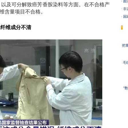
·
圆
，以及可分解致癌芳香胺染料等方面。在不合格产
·
非
纤维含量项目不合格。
·
国
 纤维成分不清
把童
毛
“