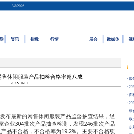
8/8/2026
联
资讯
指数
行情
质检
展会
微媒体
视
质量
|
标准
|
检测
|
认证
|
知识园地
售休闲服装产品抽检合格率超八成
·
聚
2022-10-10
·
20
·
面料
·
20
·
绿
布最新的网售休闲服装产品监督抽查结果，经
·
歌
家企业304批次产品抽查检测，发现246批次产品
·
步
产品不合格，不合格率为19.2%。主要不合格项