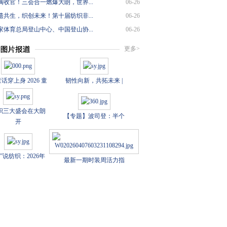
满收官！三会合一燃爆大朗，世界...
06-26
遗共生，织创未来！第十届纺织非...
06-26
家体育总局登山中心、中国登山协...
06-26
更多>
话穿上身 2026 童
韧性向新，共拓未来 |
织三大盛会在大朗
【专题】波司登：半个
开
数”说纺织：2026年
最新一期时装周活力指