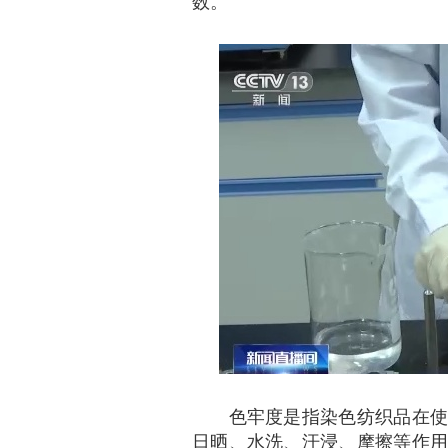
数。
色牢度是指染色纺织品在使用
日晒、水洗、汗浸、摩擦等作用