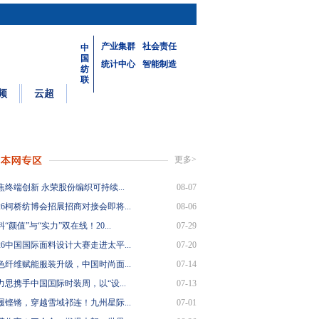
产业集群
社会责任
中
国
统计中心
智能制造
纺
联
频
云超
更多>
焦终端创新 永荣股份编织可持续...
08-07
26柯桥纺博会招展招商对接会即将...
08-06
“颜值”与“实力”双在线！20...
07-29
26中国国际面料设计大赛走进太平...
07-20
色纤维赋能服装升级，中国时尚面...
07-14
力思携手中国国际时装周，以“设...
07-13
履铿锵，穿越雪域祁连！九州星际...
07-01