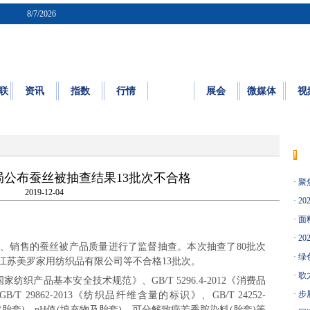
8/7/2026
联
资讯
指数
行情
质检
展会
微媒体
视
质量
|
标准
|
检测
|
认证
|
知识园地
公布蚕丝被抽查结果13批次不合格
·
聚
2019-12-04
·
20
·
面料
·
20
销售的蚕丝被产品质量进行了监督抽查。本次抽查了80批次
·
绿
江苏美罗家用纺织品有限公司等不合格13批次。
·
歌
家纺织产品基本安全技术规范》、GB/T 5296.4-2012《消费品
·
步
29862-2013《纺织品纤维含量的标识》、GB/T 24252-
(胎套)、pH值(填充物及胎套)、可分解致癌芳香胺染料(胎套)等