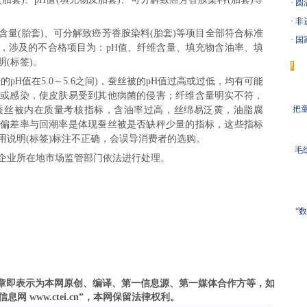
·
圆
·
非
(胎套)、可分解致癌芳香胺染料(胎套)等项目全部符合标准
·
国
标，涉及的不合格项目为：pH值、纤维含量、填充物含油率、填
(标签)。
值在5.0～5.6之间)，蚕丝被的pH值过高或过低，均有可能
或感染，使皮肤易受到其他病菌的侵害；纤维含量明实不符，
把童
蚕丝被内在质量考核指标，含油率过高，丝绵易泛黄，油脂腐
偏差率与回潮率是体现蚕丝被是否缺秤少量的指标，这些指标
用说明(标签)标注不正确，会误导消费者的选购。
毛
业所在地市场监管部门依法进行处理。
“
之文章即表示为本网原创、编译、第一信息源、第一媒体合作方等，如
 www.ctei.cn”，本网保留法律权利。