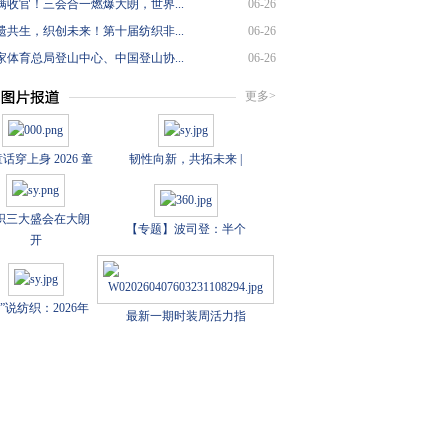
满收官！三会合一燃爆大朗，世界...
06-26
遗共生，织创未来！第十届纺织非...
06-26
家体育总局登山中心、中国登山协...
06-26
更多>
话穿上身 2026 童
韧性向新，共拓未来 |
织三大盛会在大朗
【专题】波司登：半个
开
数”说纺织：2026年
最新一期时装周活力指