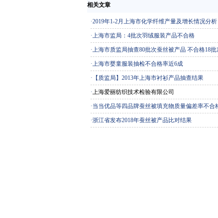
相关文章
·
2019年1-2月上海市化学纤维产量及增长情况分析
·
上海市监局：4批次羽绒服装产品不合格
·
上海市质监局抽查80批次蚕丝被产品 不合格18批
·
上海市婴童服装抽检不合格率近6成
·
【质监局】2013年上海市衬衫产品抽查结果
·
上海爱丽纺织技术检验有限公司
·
当当优品等四品牌蚕丝被填充物质量偏差率不合
·
浙江省发布2018年蚕丝被产品比对结果