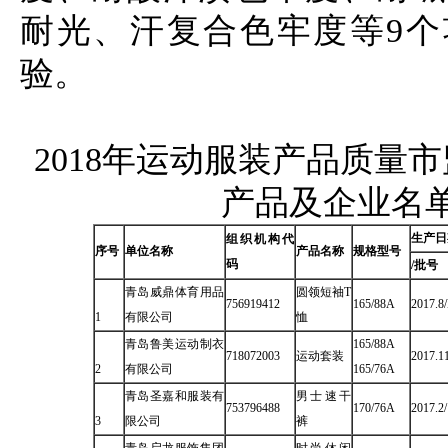
耐光、汗复合色牢度等9个
验。
2018年运动服装产品质量
产品及企业名
生产日
组织机构代
序号
单位名称
产品名称
规格型号
码
/批号
青岛威鼎体育用品
圆领短袖T
756919412
165/88A
2017.8
1
有限公司
恤
青岛鲁美运动制衣
165/88A
718072003
运动套装
2017.1
2
有限公司
165/76A
青岛圣嘉和服装有
男士速干
753796488
170/76A
2017.2
3
限公司
裤