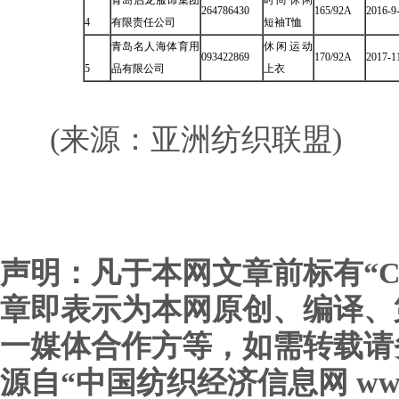
青岛启龙服饰集团
时尚休闲
264786430
165/92A
2016-9
4
有限责任公司
短袖T恤
青岛名人海体育用
休闲运动
093422869
170/92A
2017-1
5
品有限公司
上衣
(来源：亚洲纺织联盟)
声明：凡于本网文章前标有“C
章即表示为本网原创、编译、
一媒体合作方等，如需转载请
源自“中国纺织经济信息网 www.c