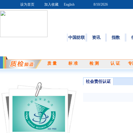
设为首页
加入收藏
English
8/10/2026
首页
中国纺联
资讯
指数
质 量
标 准
检 测
认 证
专
社会责任认证