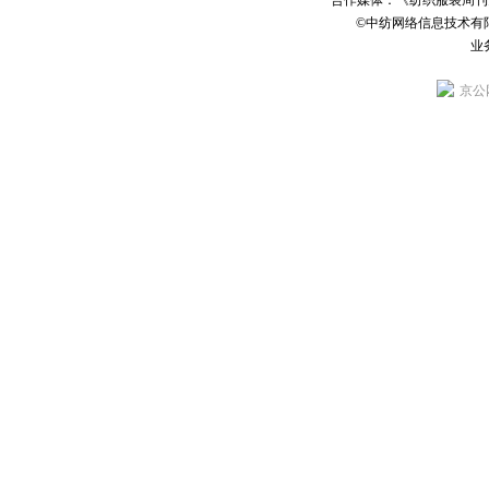
合作媒体：《纺织服装周刊
©中纺网络信息技术有
业务
京公网