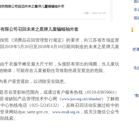
·
圆
·
非
·
国
饰有限公司召回未来之星牌儿童蝙蝠袖外套
照《消费品召回管理暂行规定》的要求，向江苏省市场监督
018年5月20日至2018年6月10日期间制造的未来之星牌儿童
把童
于衣服平摊至最大尺寸时，头颈部有突出的绳圈，当儿童玩
毛
他物体，可能存在儿童被勒住导致勒伤甚至窒息的危险。
客户退货退款，以消除安全隐患。
影响范围内，或通过客户服务热线（0510-83859661）
“
苏省缺陷产品管理技术中心网（
）了解相
www.jssi.org.cn/c/zhaohui/
热线电话（025-52245132），反映召回活动实施过程中的
pac.samr.gov.cn、
，或关注微信公众号
www.recall.org.cn
缺陷线索。