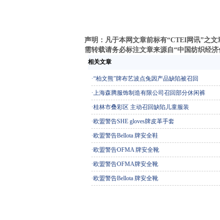
声明：凡于本网文章前标有“CTEI网讯”
需转载请务必标注文章来源自“中国纺织经济信息网
相关文章
·
“柏文熊”牌布艺波点兔因产品缺陷被召回
·
上海森腾服饰制造有限公司召回部分休闲裤
·
桂林市叠彩区 主动召回缺陷儿童服装
·
欧盟警告SHE gloves牌皮革手套
·
欧盟警告Bellota 牌安全鞋
·
欧盟警告OFMA 牌安全靴
·
欧盟警告OFMA牌安全靴
·
欧盟警告Bellota 牌安全靴