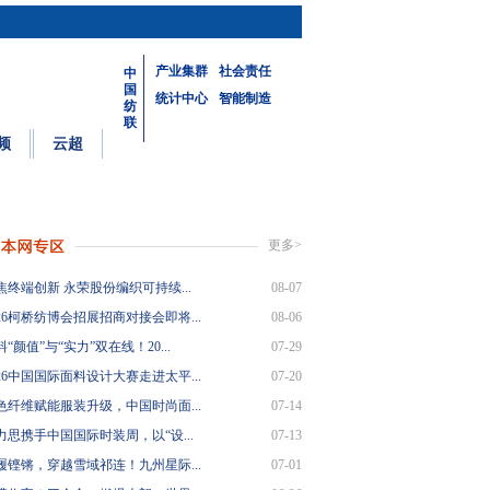
产业集群
社会责任
中
国
统计中心
智能制造
纺
联
频
云超
更多>
焦终端创新 永荣股份编织可持续...
08-07
26柯桥纺博会招展招商对接会即将...
08-06
“颜值”与“实力”双在线！20...
07-29
26中国国际面料设计大赛走进太平...
07-20
色纤维赋能服装升级，中国时尚面...
07-14
力思携手中国国际时装周，以“设...
07-13
履铿锵，穿越雪域祁连！九州星际...
07-01