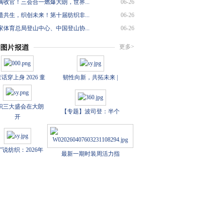
满收官！三会合一燃爆大朗，世界...
06-26
遗共生，织创未来！第十届纺织非...
06-26
家体育总局登山中心、中国登山协...
06-26
更多>
话穿上身 2026 童
韧性向新，共拓未来 |
织三大盛会在大朗
【专题】波司登：半个
开
数”说纺织：2026年
最新一期时装周活力指