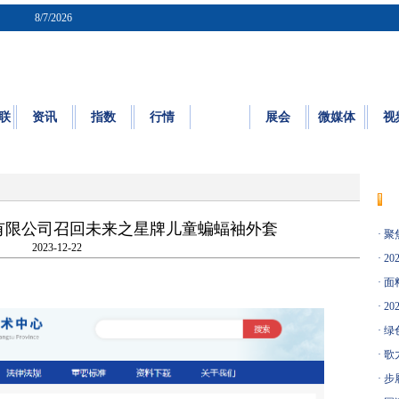
8/7/2026
联
资讯
指数
行情
质检
展会
微媒体
视
质量
|
标准
|
检测
|
认证
|
知识园地
限公司召回未来之星牌儿童蝙蝠袖外套
·
聚
2023-12-22
·
20
·
面料
·
20
·
绿
·
歌
·
步