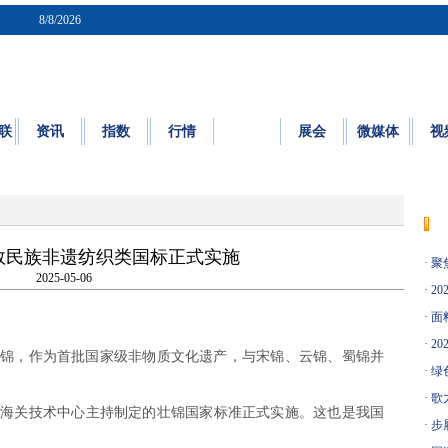
8/8/2026
联
资讯
指数
行情
质检
展会
微媒体
视
质量
|
标准
|
检测
|
认证
|
知识园地
民族非遗纺织类国标正式实施
·
聚
2025-05-06
·
20
·
面料
·
20
，作为首批国家级非物质文化遗产，与宋锦、云锦、蜀锦并
·
绿
·
歌
海关技术中心主持制定的壮锦国家标准正式实施。这也是我国
·
步