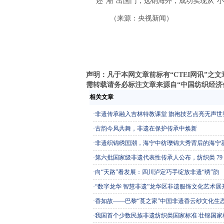
还“潮”出国门，远销海外，成功实现从“小
（来源：央视新闻）
声明：凡于本网文章前标有“CTEI网讯”
需转载请务必标注文章来源自“中国纺织经济信息网
相关文章
·
非遗传承融入吉林特教课堂 旗袍技艺点亮无声世
·
古韵今风共舞，非遗在保护传承中焕新
·
非遗织锦绣国潮，海宁中纺瓅锦大秀背后的海宁
·
第六批国家级非遗代表性传承人公布，纺织类 79
·
向“天路”看发展：四川泸定巧手绽放非遗“绣”韵
·
“数字龙华 智慧非遗”龙华区非遗服饰文化艺术展
·
香如故——巴黎“莨之家”中国非遗香云纱文化生
·
我国首个少数民族非遗纺织类国家标准 壮锦国家