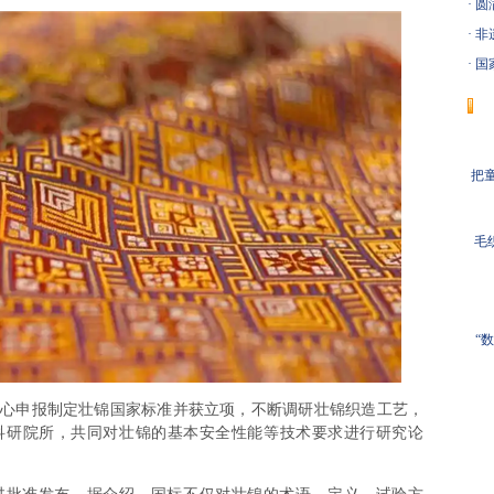
·
圆
·
非
·
国
把童
毛
“
申报制定壮锦国家标准并获立项，不断调研壮锦织造工艺，
科研院所，共同对壮锦的基本安全性能等技术要求进行研究论