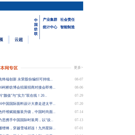
产业集群
社会责任
中
国
统计中心
智能制造
纺
联
频
云超
更多>
焦终端创新 永荣股份编织可持续...
08-07
26柯桥纺博会招展招商对接会即将...
08-06
“颜值”与“实力”双在线！20...
07-29
26中国国际面料设计大赛走进太平...
07-20
色纤维赋能服装升级，中国时尚面...
07-14
力思携手中国国际时装周，以“设...
07-13
履铿锵，穿越雪域祁连！九州星际...
07-01