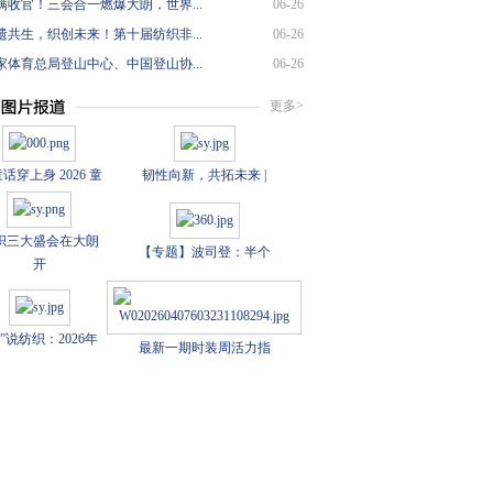
满收官！三会合一燃爆大朗，世界...
06-26
遗共生，织创未来！第十届纺织非...
06-26
家体育总局登山中心、中国登山协...
06-26
更多>
话穿上身 2026 童
韧性向新，共拓未来 |
织三大盛会在大朗
【专题】波司登：半个
开
数”说纺织：2026年
最新一期时装周活力指