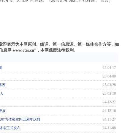
作坊”到“大市场”的跨越。（总台记者 邓君洋 孔祥新 广西台）
之文章即表示为本网原创、编译、第一信息源、第一媒体合作方等，如
 www.ctei.cn”，本网保留法律权利。
界
25-04-17
25-04-09
基因
25-03-28
 人
25-03-19
24-12-27
开展
24-12-16
态时尚体验空间五周年庆典
24-11-27
标准正式发布
24-11-08