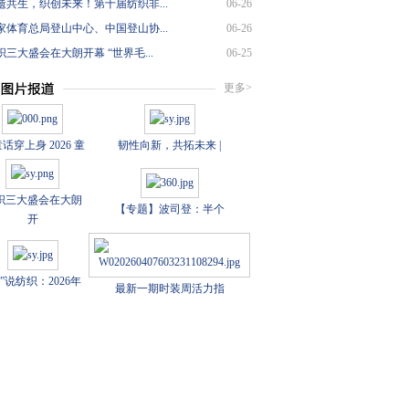
遗共生，织创未来！第十届纺织非...
06-26
家体育总局登山中心、中国登山协...
06-26
三大盛会在大朗开幕 “世界毛...
06-25
更多>
话穿上身 2026 童
韧性向新，共拓未来 |
织三大盛会在大朗
【专题】波司登：半个
开
数”说纺织：2026年
最新一期时装周活力指