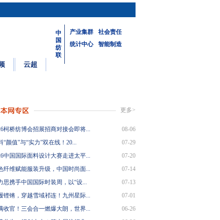
产业集群
社会责任
中
国
统计中心
智能制造
纺
联
频
云超
更多>
26柯桥纺博会招展招商对接会即将...
08-06
“颜值”与“实力”双在线！20...
07-29
26中国国际面料设计大赛走进太平...
07-20
色纤维赋能服装升级，中国时尚面...
07-14
力思携手中国国际时装周，以“设...
07-13
履铿锵，穿越雪域祁连！九州星际...
07-01
满收官！三会合一燃爆大朗，世界...
06-26