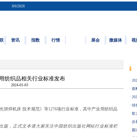
8/6/2026
联
资讯
指数
行情
质检
展会
微媒体
视
质量
|
标准
|
检测
|
认证
|
知识园地
用纺织品相关行业标准发布
·
20
2024-01-03
·
面料
·
20
·
绿
焊机床 技术规范》等1276项行业标准，其中产业用纺织品
·
歌
·
步
出版，正式文本请大家关注中国纺织出版社网站行业标准栏
·
圆