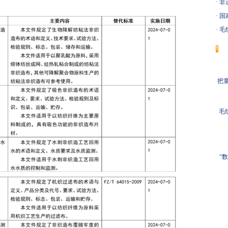
·
非
·
国
·
毛织
把童
毛
“