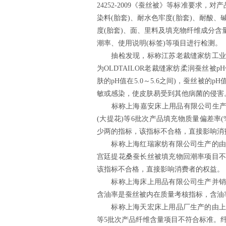
24252-2009《蚕丝被》等标准要求，
染料(胎套)、耐水色牢度(胎套)、耐酸、
度(胎套)、面、里料及填充物纤维成分
潮率、使用说明(标签)等项目进行检测。
抽检发现，标称江苏老裁缝家纺工业有
为OLDTAILOR老裁缝家纺柔润蚕丝被
肤的pH值在5.0～5.6之间)，蚕丝被
敏或感染，使皮肤易受到其他病菌的侵害
标称上海嘉安床上用品有限公司生产的由
(大提花)等6批次产品填充物质量偏差率
少两的指标，该指标不合格，直接影响消
标称上海红瑞家纺有限公司生产的由上
宫廷提花桑蚕长丝被填充物回潮率项目不
该指标不合格，直接影响消费者的权益。
标称上海床上用品有限公司生产并销售
含油率是蚕丝被内在质量考核指标，含油
标称上海天宏床上用品厂生产的由上海
等5批次产品纤维含量项目不符合标准。