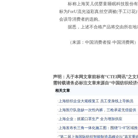
标称上海芙儿优婴童睡眠科技股份有限
标为ForU流光溢彩真丝空调被(手工订花
会误导消费者的选购。
据悉，上述不合格产品将交由所在地市
（来源：中国消费者报·中国消费网
声明：凡于本网文章前标有“CTEI网讯”
需转载请务必标注文章来源自“中国纺织经济信息网
相关文章
·
上海纺织企业大规模复工 员工变身线上导购员
·
上海医疗队急缺一次性内裤，三枪承诺无偿提供
·
上海企业：抓紧口罩生产 全力增加供应
·
上海发布长三角一体化施工图：围绕“1+8”区域
·
“第二届上海国际纺织智能制造高峰论坛”嘉宾重磅