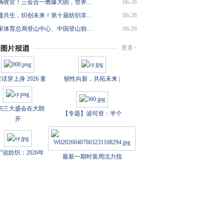
满收官！三会合一燃爆大朗，世界...
06-26
遗共生，织创未来！第十届纺织非...
06-26
家体育总局登山中心、中国登山协...
06-26
更多>
话穿上身 2026 童
韧性向新，共拓未来 |
织三大盛会在大朗
【专题】波司登：半个
开
数”说纺织：2026年
最新一期时装周活力指