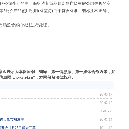
公司生产的由上海奥特莱斯品牌直销广场有限公司销售的商
)等5批次产品使用说明(标签)项目不符合标准。若标注不正确，
场监管部门依法进行处理。
）
之文章即表示为本网原创、编译、第一信息源、第一媒体合作方等，如
 www.ctei.cn”，本网保留法律权利。
20-03-17
20-02-12
20-01-30
推进大都市圈发展
20-01-14
升级11月25日盛大开幕
19-11-12