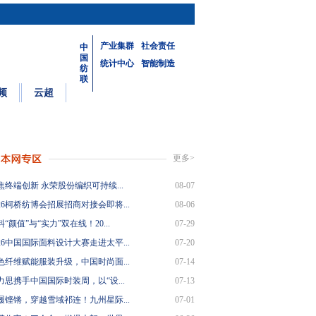
产业集群
社会责任
中
国
统计中心
智能制造
纺
联
频
云超
更多>
焦终端创新 永荣股份编织可持续...
08-07
26柯桥纺博会招展招商对接会即将...
08-06
“颜值”与“实力”双在线！20...
07-29
26中国国际面料设计大赛走进太平...
07-20
色纤维赋能服装升级，中国时尚面...
07-14
力思携手中国国际时装周，以“设...
07-13
履铿锵，穿越雪域祁连！九州星际...
07-01