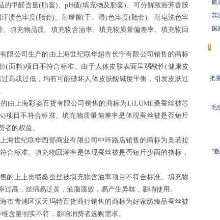
·
圆
对产品的甲醛含量(胎套)、pH值(填充物及胎套)、可分解致癌芳香胺
·
非
碱汗渍色牢度(胎套)、耐摩擦(干、湿)色牢度(胎套)、耐皂洗色牢
·
国
含量、填充物品质、填充物含油率、填充物质量偏差率、填充物回
限公司生产的由上海世纪联华超市长宁有限公司销售的商标
pH值(面料)项目不符合标准。由于人体皮肤表面呈弱酸性(健康皮
把童
的pH值过高或过低，均有可能破坏人体皮肤酸碱度平衡，引发皮肤过
。
上海彩姿百货有限公司销售的商标为LILUME桑蚕丝被芯
毛
(%)项目不符合标准。填充物质量偏差率是体现蚕丝被是否短斤
费者的权益。
海世纪联华西部商业有限公司中环路店销售的商标为奥若拉
“
符合标准。填充物回潮率是体现蚕丝被是否短斤少两的指标，
的上上贡缎桑蚕丝被填充物含油率项目不符合标准。填充物
率过高，丝绵易泛黄，油脂腐败，易产生异味，影响使用。
市青浦区沃天玛特百货商行销售的商标为好家纺臻品蚕丝被
纤维含量明实不符，影响消费者选购需求。