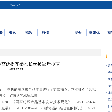
8/7/2026
联
资讯
指数
行情
质检
展会
微媒体
视
质量
|
标准
|
检测
|
认证
|
知识园地
宫廷提花桑蚕长丝被缺斤少两
·
聚
2019-12-13
·
20
·
面料
·
20
、销售的蚕丝被产品质量进行了监督抽查。本次抽查了80批
·
绿
奥若拉、好家纺等标称品牌。
·
歌
2010《国家纺织产品基本安全技术规范》、GB/T 5296.4-
·
步
装》、GB/T 29862-2013《纺织品纤维含量的标识》、GB/T