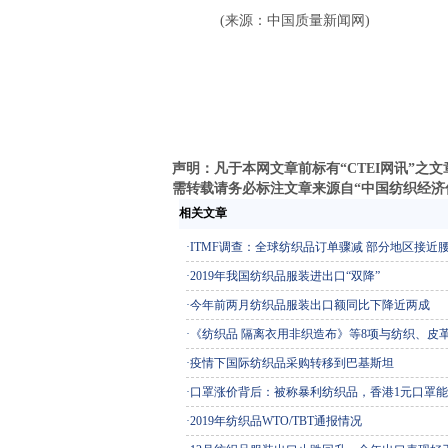
(来源：中国质量新闻网)
声明：凡于本网文章前标有“CTEI网讯”
需转载请务必标注文章来源自“中国纺织经济信息网
相关文章
·
ITMF调查：全球纺织品订单骤减 部分地区接近
·
2019年我国纺织品服装进出口“双降”
·
今年前两月纺织品服装出口额同比下降近两成
·
《纺织品 隔离衣用非织造布》等8项与纺织、皮
·
疫情下国际纺织品采购转移到巴基斯坦
·
口罩涨价背后：被称暴利纺织品，香港1元口罩能
·
2019年纺织品WTO/TBT通报情况