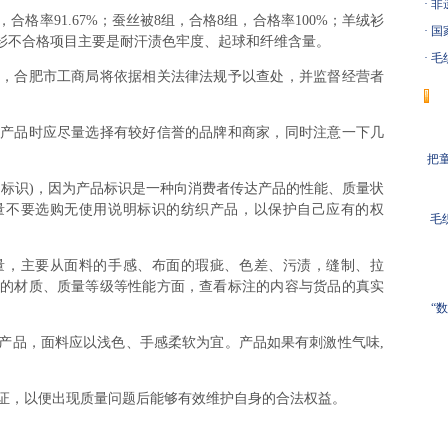
·
非
格率91.67%；蚕丝被8组，合格8组，合格率100%；羊绒衫
·
国
羊绒衫不合格项目主要是耐汗渍色牢度、起球和纤维含量。
·
毛织
合肥市工商局将依据相关法律法规予以查处，并监督经营者
品时应尽量选择有较好信誉的品牌和商家，同时注意一下几
把童
识)，因为产品标识是一种向消费者传达产品的性能、质量状
量不要选购无使用说明标识的纺织产品，以保护自己应有的权
毛
，主要从面料的手感、布面的瑕疵、色差、污渍，缝制、拉
的材质、质量等级等性能方面，查看标注的内容与货品的真实
“
品，面料应以浅色、手感柔软为宜。产品如果有刺激性气味,
，以便出现质量问题后能够有效维护自身的合法权益。