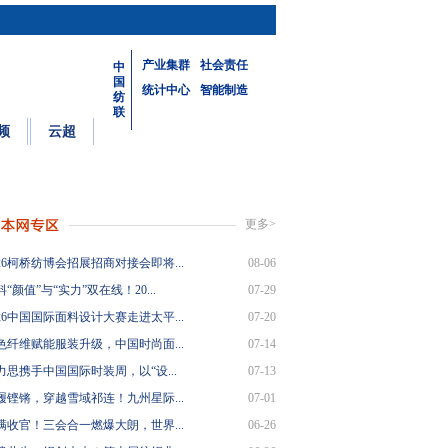
产业集群
社会责任
中
国
统计中心
智能制造
纺
联
频
云超
更多>
26柯桥纺博会招展招商对接会即将...
08-06
“颜值”与“实力”双在线！20...
07-29
26中国国际面料设计大赛走进太平...
07-20
色纤维赋能服装升级，中国时尚面...
07-14
力思携手中国国际时装周，以“设...
07-13
履铿锵，穿越雪域祁连！九州星际...
07-01
满收官！三会合一燃爆大朗，世界...
06-26