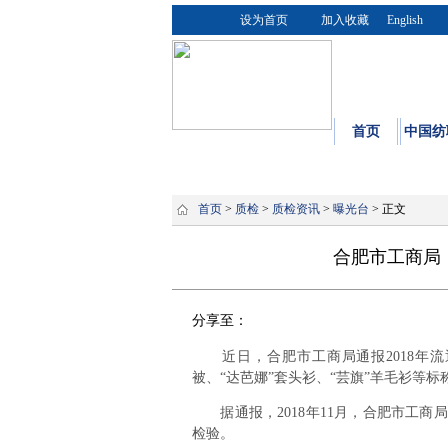
设为首页
加入收藏
English
首页
中国纺
首页
>
质检
>
质检资讯
>
曝光台
> 正文
合肥市工商局
分享至：
近日，合肥市工商局通报2018年流
被、“达芭娜”套头衫、“芸旗”羊毛衫等
据通报，2018年11月，合肥市工商
检验。