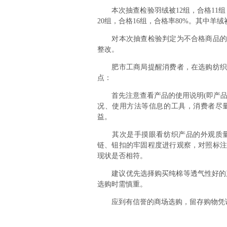
本次抽查检验羽绒被12组，合格11组，合
20组，合格16组，合格率80%。其中
对本次抽查检验判定为不合格商品的，
整改。
肥市工商局提醒消费者，在选购纺织产
点：
首先注意查看产品的使用说明(即产品标
况、使用方法等信息的工具，消费者尽
益。
其次是手摸眼看纺织产品的外观质量
链、钮扣的牢固程度进行观察，对照标注
现状是否相符。
建议优先选择购买纯棉等透气性好的产
选购时需慎重。
应到有信誉的商场选购，留存购物凭证