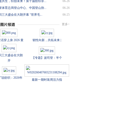
遗共生，织创未来！第十届纺织非...
06-26
家体育总局登山中心、中国登山协...
06-26
三大盛会在大朗开幕 “世界毛...
06-25
更多>
话穿上身 2026 童
韧性向新，共拓未来 |
织三大盛会在大朗
【专题】波司登：半个
开
数”说纺织：2026年
最新一期时装周活力指