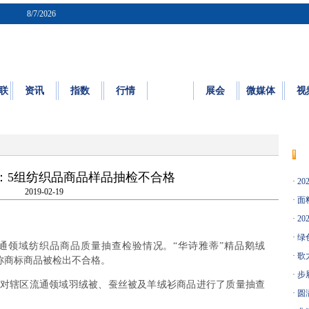
8/7/2026
联
资讯
指数
行情
质检
展会
微媒体
视
质量
|
标准
|
检测
|
认证
|
知识园地
：5组纺织品商品样品抽检不合格
·
20
2019-02-19
·
面料
·
20
·
绿
通领域纺织品商品质量抽查检验情况。“华诗雅蒂”精品鹅绒
·
歌
标称商标商品被检出不合格。
·
步
局对辖区流通领域羽绒被、蚕丝被及羊绒衫商品进行了质量抽查
·
圆