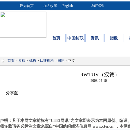
设为首页
加入收藏
English
8/6/2026
首页
中国纺联
资讯
指数
质量
|
标
首页
>
质检
>
机构
>
认证机构
>
国际
> 正文
RWTUV（汉德）
2008-04-10
分享至：
声明：凡于本网文章前标有“CTEI网讯”之文章即表示为本网原创、编
需转载请务必标注文章来源自“中国纺织经济信息网 www.ctei.cn”，本